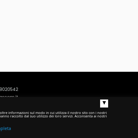
488020542
scom.it
▴
ax: 0742/624631
ltre informazioni sul modo in cui utilizza il nostro sito con i nostri
anno raccolto dal suo utilizzo dei loro servizi. Acconsenta ai nostri
mpleta