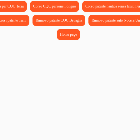
a per CQC Terni
Corso CQC persone Foligno
Corso patente nautica senza limiti Pe
corsi patente Terni
Rinnovo patente CQC Bevagna
Rinnovo patente auto Nocera U
Home page