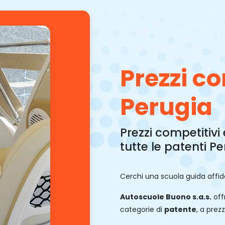
Prezzi co
Perugia
Prezzi competitivi 
tutte le patenti P
Cerchi una scuola guida affi
Autoscuole Buono s.a.s.
offr
categorie di
patente
, a prez