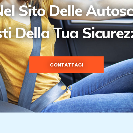
el Sito Delle Autos
sti Della Tua Sicure
CONTATTACI