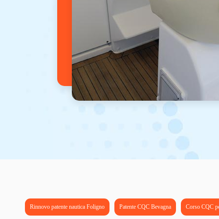
Rinnovo patente nautica Foligno
Patente CQC Bevagna
Corso CQC pe