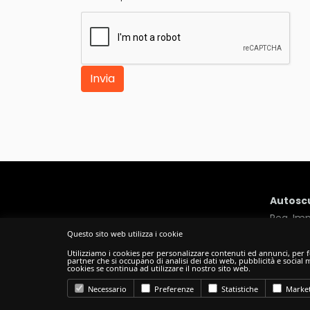
Invia
Autoscu
Reg. Imp
Questo sito web utilizza i cookie
Sede Legale: Via
Utilizziamo i cookies per personalizzare contenuti ed annunci, per fo
partner che si occupano di analisi dei dati web, pubblicità e social
cookies se continua ad utilizzare il nostro sito web.
Necessario
Preferenze
Statistiche
Market