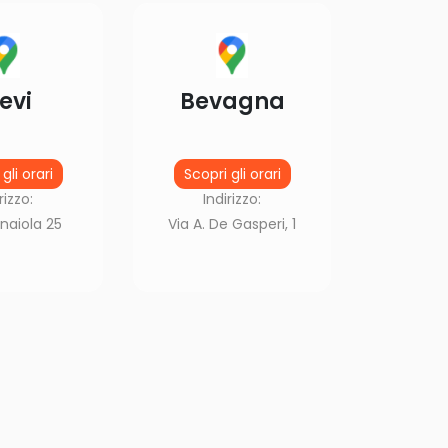
evi
Bevagna
gli orari
Scopri gli orari
rizzo:
Indirizzo:
naiola 25
Via A. De Gasperi, 1