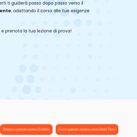
perti ti guiderà passo dopo passo verso il
ente
, adattando il corso alle tue esigenze
 e prenota la tua lezione di prova!
Rinnovo patente nautica Umbria
Corso patente nautica senza limiti Trevi