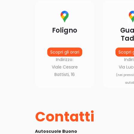
Foligno
Gua
Tad
Scopri gli orari
Scopri g
Indirizzo:
Indir
Viale Cesare
Via Luc
Battisti, 16
(nei press
auto
Contatti
Autoscuole Buono