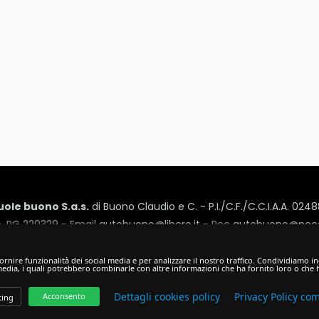
ole buono S.a.s.
di Buono Claudio e C. - P.I./C.F./C.C.I.A.A. 02
. PG 220329 - Email
autobuono@libero.it
- Pec
autobuono@peca
 Cesare Battisti, 16 - 06034 - Foligno (PG) - Tel:
0742/351440
- F
Privacy Policy
-
Cookie Policy
rnire funzionalità dei social media e per analizzare il nostro traffico. Condividiamo ino
 media, i quali potrebbero combinarle con altre informazioni che ha fornito loro o che h
Hosted & created by
Clion
Dettagli cookies policy
Privacy Policy co
Acconsento
ing