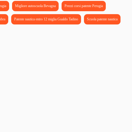
rugia
Migliore autoscuola Bevagna
Prezzi corsi patente Perugia
mbra
Patente nautica entro 12 miglia Gualdo Tadino
Scuola patente nautica