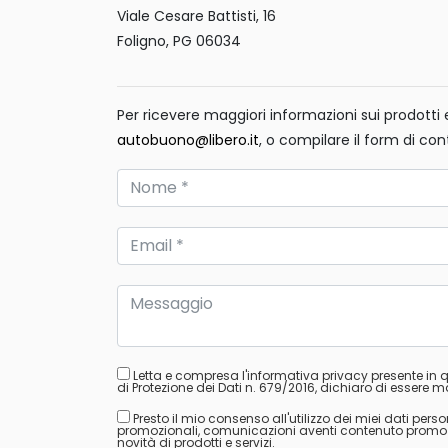
Viale Cesare Battisti, 16
Foligno, PG 06034
Per ricevere maggiori informazioni sui prodotti e 
autobuono@libero.it
, o compilare il form di con
Letta e compresa l'informativa privacy presente in
di Protezione dei Dati n. 679/2016, dichiaro di essere ma
Presto il mio consenso all'utilizzo dei miei dati perso
promozionali, comunicazioni aventi contenuto promozion
novità di prodotti e servizi.