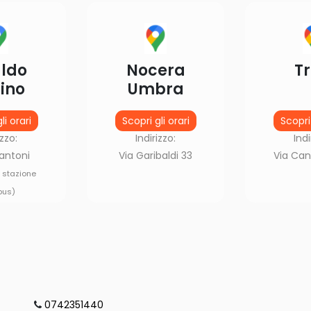
ldo
Nocera
Tr
ino
Umbra
li orari
Scopri gli orari
Scopri 
izzo:
Indirizzo:
Indi
antoni
Via Garibaldi 33
Via Can
i stazione
bus)
0742351440