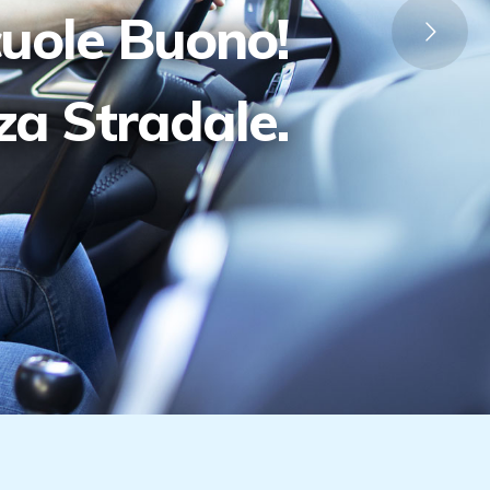
cuole Buono!
zza Stradale.