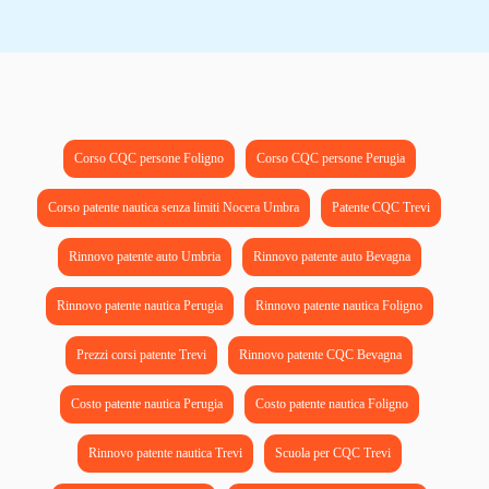
Corso CQC persone Foligno
Corso CQC persone Perugia
Corso patente nautica senza limiti Nocera Umbra
Patente CQC Trevi
Rinnovo patente auto Umbria
Rinnovo patente auto Bevagna
Rinnovo patente nautica Perugia
Rinnovo patente nautica Foligno
Prezzi corsi patente Trevi
Rinnovo patente CQC Bevagna
Costo patente nautica Perugia
Costo patente nautica Foligno
Rinnovo patente nautica Trevi
Scuola per CQC Trevi