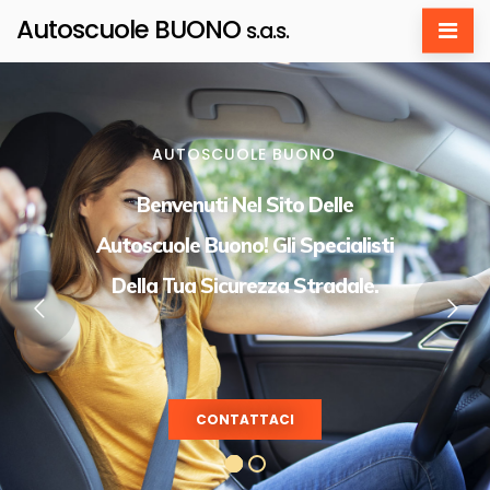
Autoscuole BUONO
s.a.s.
AUTOSCUOLE BUONO
Benvenuti Nel Sito Delle
Autoscuole Buono! Gli Specialisti
Della Tua Sicurezza Stradale.
CONTATTACI