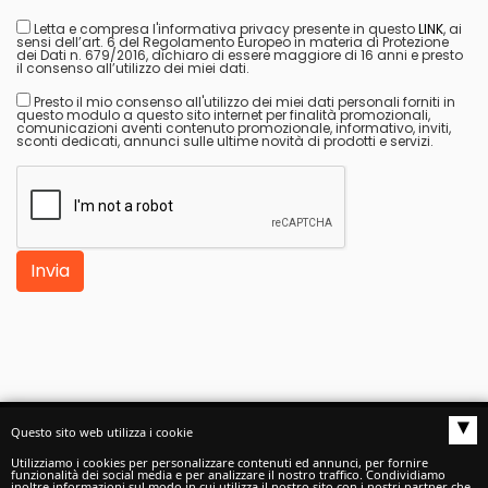
Letta e compresa l'informativa privacy presente in questo
LINK
, ai
sensi dell’art. 6 del Regolamento Europeo in materia di Protezione
dei Dati n. 679/2016, dichiaro di essere maggiore di 16 anni e presto
il consenso all’utilizzo dei miei dati.
Presto il mio consenso all'utilizzo dei miei dati personali forniti in
questo modulo a questo sito internet per finalità promozionali,
comunicazioni aventi contenuto promozionale, informativo, inviti,
sconti dedicati, annunci sulle ultime novità di prodotti e servizi.
Invia
▴
Questo sito web utilizza i cookie
Autoscuole buono S.a.s.
di Buono Claudio e C. -
Utilizziamo i cookies per personalizzare contenuti ed annunci, per fornire
funzionalità dei social media e per analizzare il nostro traffico. Condividiamo
inoltre informazioni sul modo in cui utilizza il nostro sito con i nostri partner che