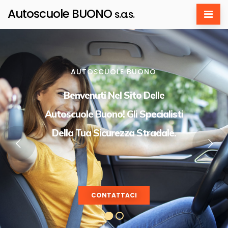
Autoscuole BUONO
s.a.s.
AUTOSCUOLE BUONO
Benvenuti Nel Sito Delle
Autoscuole Buono! Gli Specialisti
Della Tua Sicurezza Stradale.
CONTATTACI