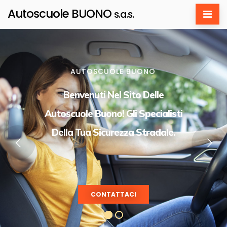
Autoscuole BUONO
s.a.s.
AUTOSCUOLE BUONO
Benvenuti Nel Sito Delle
Autoscuole Buono! Gli Specialisti
Della Tua Sicurezza Stradale.
CONTATTACI