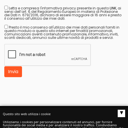
Letta e compresa l'informativa privacy presente in questo
LINK
, ai
sensi dell’art. 6 del Regolamento Europeo in materia di Protezione
dei Dati n. 679/2016, dichiaro di essere maggiore di 16 anni e presto
il consenso all’utilizzo dei miei dati.
Presto il mio consenso all'utilizzo dei miei dati personali forniti in
questo modulo a questo sito internet per finalità promozionali,
comunicazioni aventi contenuto promozionale, informativo, inviti,
sconti dedicati, annunci sulle ultime novità di prodotti e servizi.
Invia
▴
Questo sito web utilizza i cookie
Autoscuole buono S.a.s.
di Buono Claudio e C. -
Utilizziamo i cookies per personalizzare contenuti ed annunci, per fornire
funzionalità dei social media e per analizzare il nostro traffico. Condividiamo