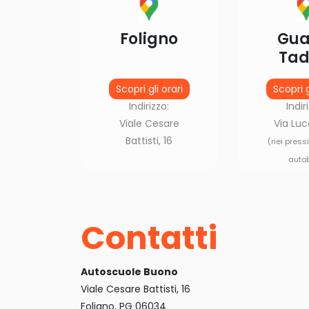
Foligno
Gua
Tad
Scopri gli orari
Scopri g
Indirizzo:
Indir
Viale Cesare
Via Luc
Battisti, 16
(nei press
auto
Contatti
Autoscuole Buono
Viale Cesare Battisti, 16
Foligno, PG 06034