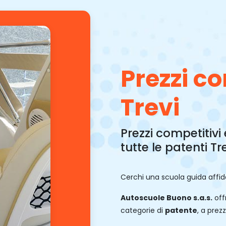
Prezzi co
Trevi
Prezzi competitivi 
tutte le patenti Tr
Cerchi una scuola guida affi
Autoscuole Buono s.a.s.
offr
categorie di
patente
, a prez