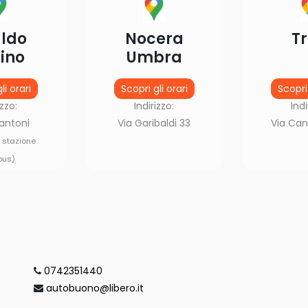
ldo
Nocera
Tr
ino
Umbra
li orari
Scopri gli orari
Scopri 
izzo:
Indirizzo:
Indi
antoni
Via Garibaldi 33
Via Can
i stazione
bus)
0742351440
autobuono@libero.it