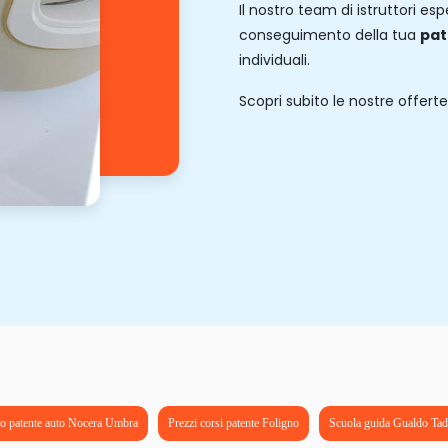
Il nostro team di istruttori es
conseguimento della tua
pat
individuali.
Scopri subito le nostre offerte
o patente auto Nocera Umbra
Prezzi corsi patente Foligno
Scuola guida Gualdo Tad