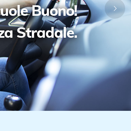
cuole Buono!
zza Stradale.