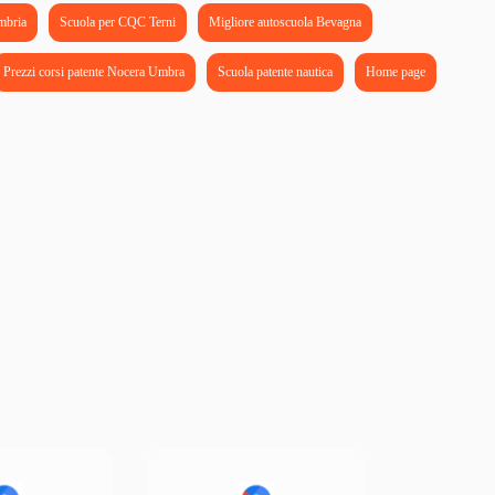
mbria
Scuola per CQC Terni
Migliore autoscuola Bevagna
Prezzi corsi patente Nocera Umbra
Scuola patente nautica
Home page