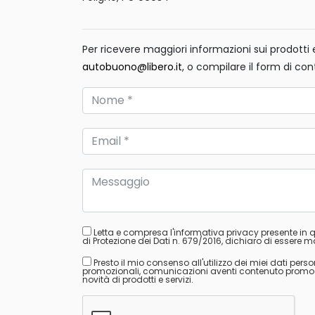
Per ricevere maggiori informazioni sui prodotti e 
autobuono@libero.it
, o compilare il form di con
Letta e compresa l'informativa privacy presente in
di Protezione dei Dati n. 679/2016, dichiaro di essere ma
Presto il mio consenso all'utilizzo dei miei dati perso
promozionali, comunicazioni aventi contenuto promozion
novità di prodotti e servizi.