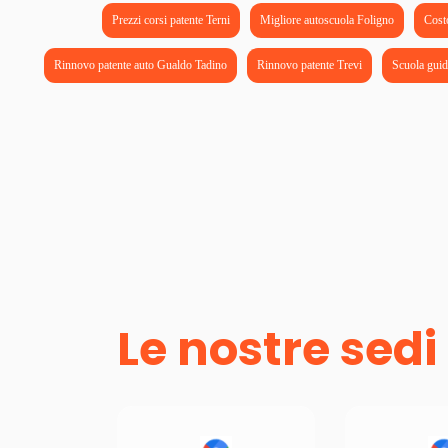
Prezzi corsi patente Terni
Migliore autoscuola Foligno
Costo
Rinnovo patente auto Gualdo Tadino
Rinnovo patente Trevi
Scuola guid
Le nostre sedi