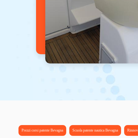
Prezzi corsi patente Bevagna
Scuola patente nautica Bevagna
Rinnov