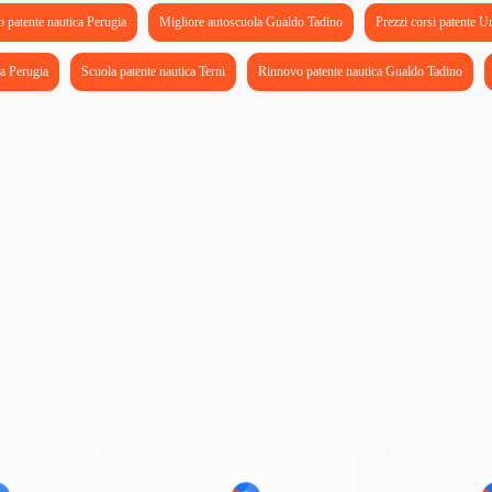
 patente nautica Perugia
Migliore autoscuola Gualdo Tadino
Prezzi corsi patente U
a Perugia
Scuola patente nautica Terni
Rinnovo patente nautica Gualdo Tadino