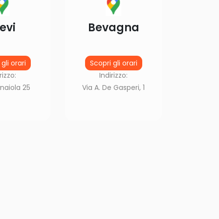
evi
Bevagna
gli orari
Scopri gli orari
rizzo:
Indirizzo:
naiola 25
Via A. De Gasperi, 1