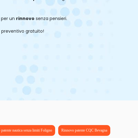
a per un
rinnovo
senza pensieri.
 preventivo gratuito!
patente nautica senza limiti Foligno
Rinnovo patente CQC Bevagna