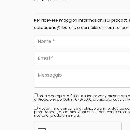
Per ricevere maggiori informazioni sui prodotti e 
autobuono@libero.it
, o compilare il form di con
Letta e compresa l'informativa privacy presente in
di Protezione dei Dati n. 679/2016, dichiaro di essere ma
Presto il mio consenso all'utilizzo dei miei dati perso
promozionali, comunicazioni aventi contenuto promozion
novità di prodotti e servizi.