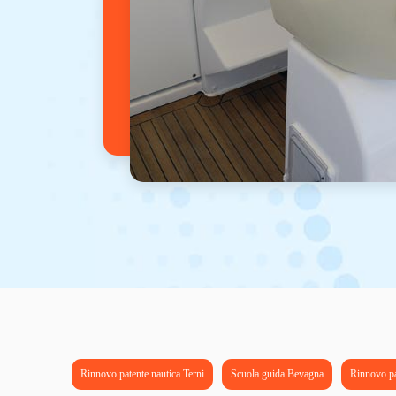
Rinnovo patente nautica Terni
Scuola guida Bevagna
Rinnovo pa