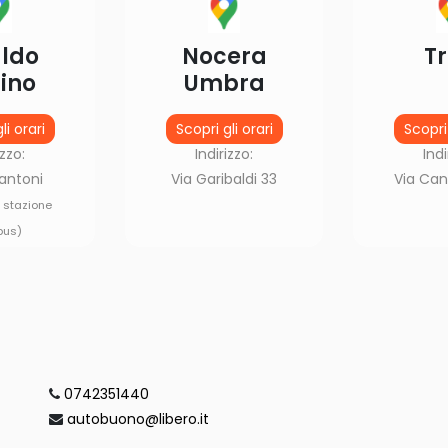
ldo
Nocera
Tr
ino
Umbra
li orari
Scopri gli orari
Scopri 
izzo:
Indirizzo:
Indi
antoni
Via Garibaldi 33
Via Can
i stazione
bus)
0742351440
autobuono@libero.it