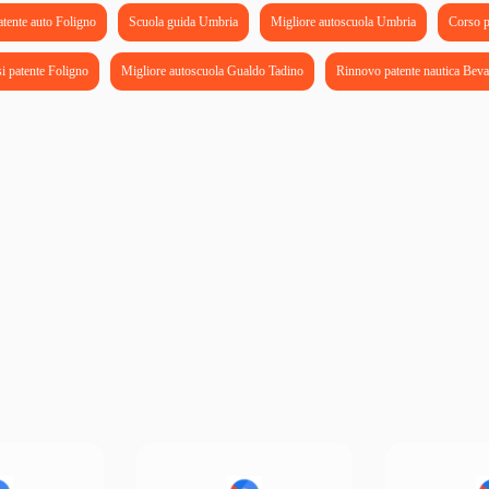
tente auto Foligno
Scuola guida Umbria
Migliore autoscuola Umbria
Corso p
si patente Foligno
Migliore autoscuola Gualdo Tadino
Rinnovo patente nautica Bev