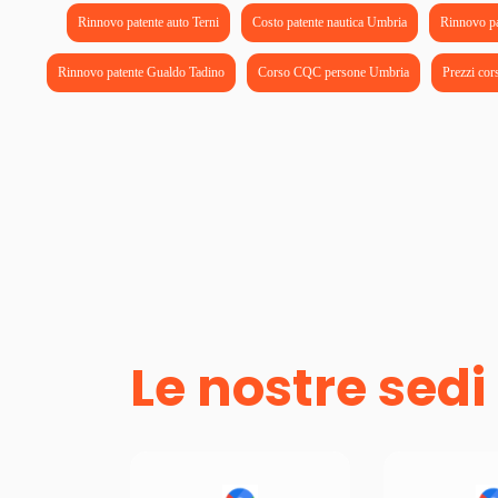
Rinnovo patente auto Terni
Costo patente nautica Umbria
Rinnovo pa
Rinnovo patente Gualdo Tadino
Corso CQC persone Umbria
Prezzi cor
Le nostre sedi