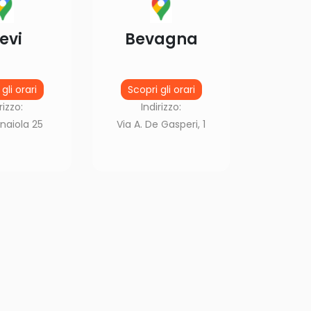
evi
Bevagna
gli orari
Scopri gli orari
rizzo:
Indirizzo:
naiola 25
Via A. De Gasperi, 1