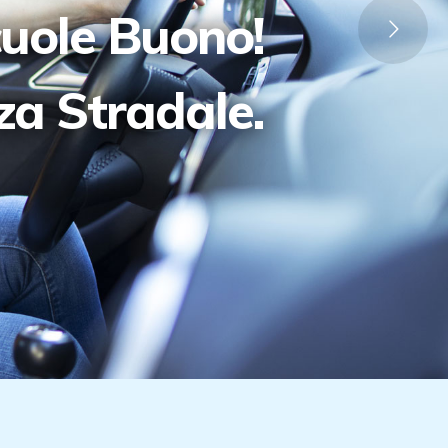
cuole Buono!
zza Stradale.