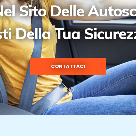
el Sito Delle Autos
sti Della Tua Sicure
CONTATTACI