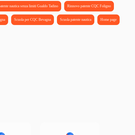
atente nautica senza limiti Gualdo Tadino
Rinnovo patente CQC Foligno
agna
Scuola per CQC Bevagna
Scuola patente nautica
Home page