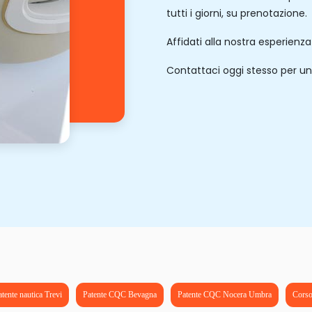
tutti i giorni, su prenotazione.
Affidati alla nostra esperienz
Contattaci oggi stesso per un
tente nautica Trevi
Patente CQC Bevagna
Patente CQC Nocera Umbra
Corso 