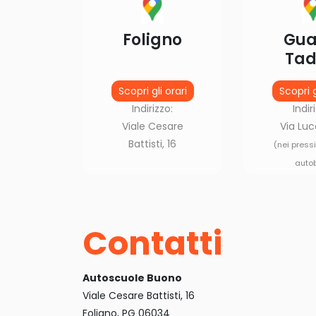
Foligno
Gua
Tad
Scopri gli orari
Scopri g
Indirizzo:
Indir
Viale Cesare
Via Luc
Battisti, 16
(nei press
auto
Contatti
Autoscuole Buono
Viale Cesare Battisti, 16
Foligno, PG 06034