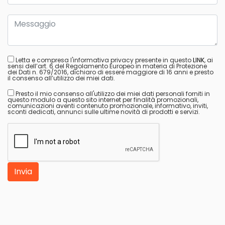
Letta e compresa l'informativa privacy presente in questo
LINK
, ai
sensi dell’art. 6 del Regolamento Europeo in materia di Protezione
dei Dati n. 679/2016, dichiaro di essere maggiore di 16 anni e presto
il consenso all’utilizzo dei miei dati.
Presto il mio consenso all'utilizzo dei miei dati personali forniti in
questo modulo a questo sito internet per finalità promozionali,
comunicazioni aventi contenuto promozionale, informativo, inviti,
sconti dedicati, annunci sulle ultime novità di prodotti e servizi.
Invia