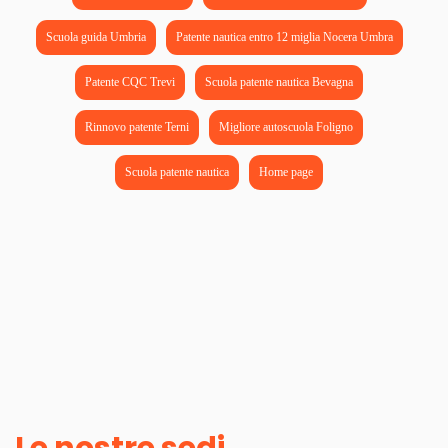
Scuola guida Umbria
Patente nautica entro 12 miglia Nocera Umbra
Patente CQC Trevi
Scuola patente nautica Bevagna
Rinnovo patente Terni
Migliore autoscuola Foligno
Scuola patente nautica
Home page