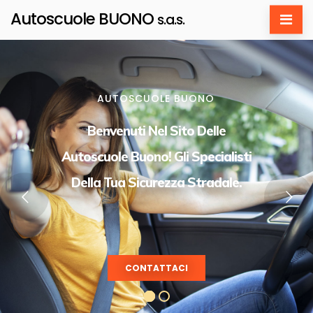
Autoscuole BUONO
s.a.s.
AUTOSCUOLE BUONO
Benvenuti Nel Sito Delle
Autoscuole Buono! Gli Specialisti
Della Tua Sicurezza Stradale.
CONTATTACI