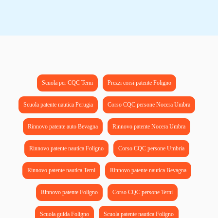
Scuola per CQC Terni
Prezzi corsi patente Foligno
Scuola patente nautica Perugia
Corso CQC persone Nocera Umbra
Rinnovo patente auto Bevagna
Rinnovo patente Nocera Umbra
Rinnovo patente nautica Foligno
Corso CQC persone Umbria
Rinnovo patente nautica Terni
Rinnovo patente nautica Bevagna
Rinnovo patente Foligno
Corso CQC persone Terni
Scuola guida Foligno
Scuola patente nautica Foligno