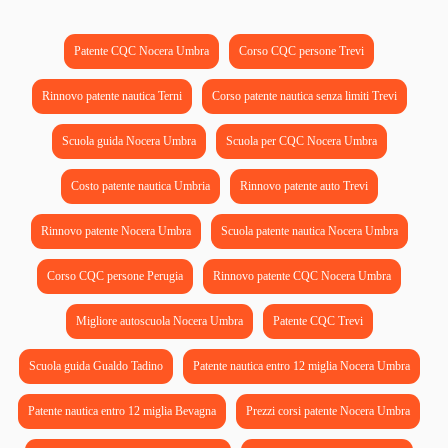
Patente CQC Nocera Umbra
Corso CQC persone Trevi
Rinnovo patente nautica Terni
Corso patente nautica senza limiti Trevi
Scuola guida Nocera Umbra
Scuola per CQC Nocera Umbra
Costo patente nautica Umbria
Rinnovo patente auto Trevi
Rinnovo patente Nocera Umbra
Scuola patente nautica Nocera Umbra
Corso CQC persone Perugia
Rinnovo patente CQC Nocera Umbra
Migliore autoscuola Nocera Umbra
Patente CQC Trevi
Scuola guida Gualdo Tadino
Patente nautica entro 12 miglia Nocera Umbra
Patente nautica entro 12 miglia Bevagna
Prezzi corsi patente Nocera Umbra