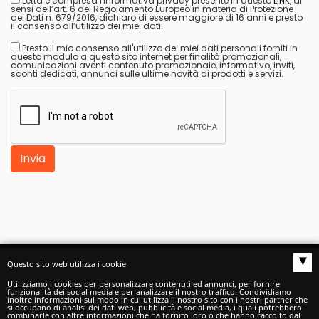
Letta e compresa l'informativa privacy presente in questo
LINK
, ai
sensi dell’art. 6 del Regolamento Europeo in materia di Protezione
dei Dati n. 679/2016, dichiaro di essere maggiore di 16 anni e presto
il consenso all’utilizzo dei miei dati.
Presto il mio consenso all'utilizzo dei miei dati personali forniti in
questo modulo a questo sito internet per finalità promozionali,
comunicazioni aventi contenuto promozionale, informativo, inviti,
sconti dedicati, annunci sulle ultime novità di prodotti e servizi.
Invia
▴
Questo sito web utilizza i cookie
Autoscuole buono S.a.s.
di Buono Claudio e C. -
Utilizziamo i cookies per personalizzare contenuti ed annunci, per fornire
funzionalità dei social media e per analizzare il nostro traffico. Condividiamo
inoltre informazioni sul modo in cui utilizza il nostro sito con i nostri partner che
P.I./C.F./C.C.I.A.A. 02488020542
si occupano di analisi dei dati web, pubblicità e social media, i quali potrebbero
combinarle con altre informazioni che ha fornito loro o che hanno raccolto dal