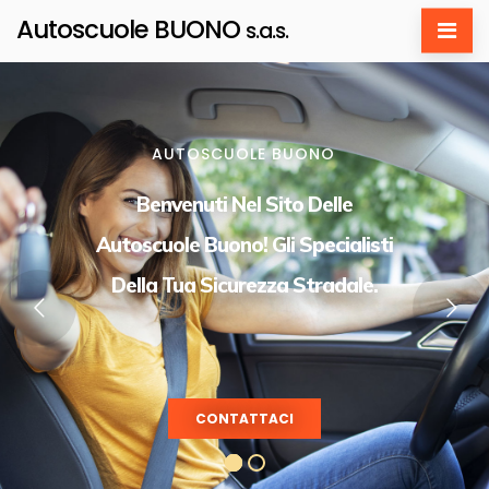
Autoscuole BUONO
s.a.s.
AUTOSCUOLE BUONO
Benvenuti Nel Sito Delle
Autoscuole Buono! Gli Specialisti
Della Tua Sicurezza Stradale.
CONTATTACI