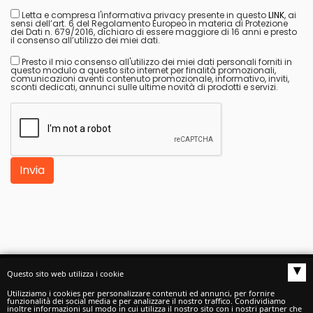
Letta e compresa l'informativa privacy presente in questo
LINK
, ai
sensi dell’art. 6 del Regolamento Europeo in materia di Protezione
dei Dati n. 679/2016, dichiaro di essere maggiore di 16 anni e presto
il consenso all’utilizzo dei miei dati.
Presto il mio consenso all'utilizzo dei miei dati personali forniti in
questo modulo a questo sito internet per finalità promozionali,
comunicazioni aventi contenuto promozionale, informativo, inviti,
sconti dedicati, annunci sulle ultime novità di prodotti e servizi.
Invia
▴
Questo sito web utilizza i cookie
Autoscuole buono S.a.s.
di Buono Claudio e C. -
Utilizziamo i cookies per personalizzare contenuti ed annunci, per fornire
funzionalità dei social media e per analizzare il nostro traffico. Condividiamo
inoltre informazioni sul modo in cui utilizza il nostro sito con i nostri partner che
P.I./C.F./C.C.I.A.A. 02488020542