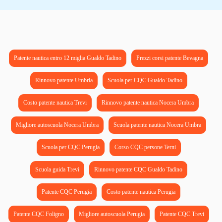
Patente nautica entro 12 miglia Gualdo Tadino
Prezzi corsi patente Bevagna
Rinnovo patente Umbria
Scuola per CQC Gualdo Tadino
Costo patente nautica Trevi
Rinnovo patente nautica Nocera Umbra
Migliore autoscuola Nocera Umbra
Scuola patente nautica Nocera Umbra
Scuola per CQC Perugia
Corso CQC persone Terni
Scuola guida Trevi
Rinnovo patente CQC Gualdo Tadino
Patente CQC Perugia
Costo patente nautica Perugia
Patente CQC Foligno
Migliore autoscuola Perugia
Patente CQC Trevi