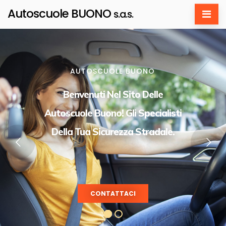
Autoscuole BUONO
s.a.s.
AUTOSCUOLE BUONO
Benvenuti Nel Sito Delle
Autoscuole Buono! Gli Specialisti
Della Tua Sicurezza Stradale.
CONTATTACI