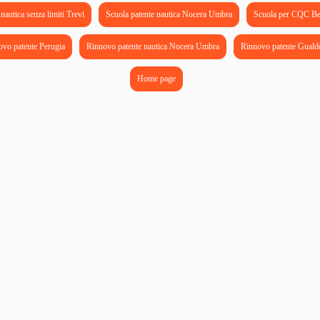
nautica senza limiti Trevi
Scuola patente nautica Nocera Umbra
Scuola per CQC B
ovo patente Perugia
Rinnovo patente nautica Nocera Umbra
Rinnovo patente Guald
Home page