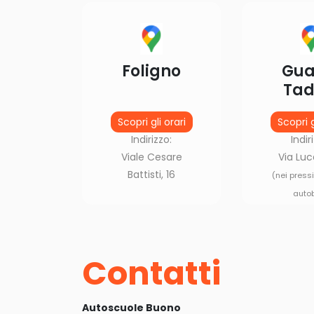
Foligno
Gua
Tad
Scopri gli orari
Scopri g
Indirizzo:
Indir
Viale Cesare
Via Luc
Battisti, 16
(nei press
auto
Contatti
Autoscuole Buono