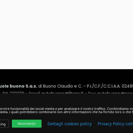
ole buono S.a.s.
di Buono Claudio e C. - P.I./C.F./C.C.I.A.A. 02
. PG 220329 - Email
autobuono@libero.it
- Pec
autobuono@peca
 Cesare Battisti, 16 - 06034 - Foligno (PG) - Tel:
0742/351440
- F
Privacy Policy
-
Cookie Policy
rnire funzionalità dei social media e per analizzare il nostro traffico. Condividiamo ino
 media, i quali potrebbero combinarle con altre informazioni che ha fornito loro o che h
Hosted & created by
Clion
Dettagli cookies policy
Privacy Policy co
Acconsento
ing