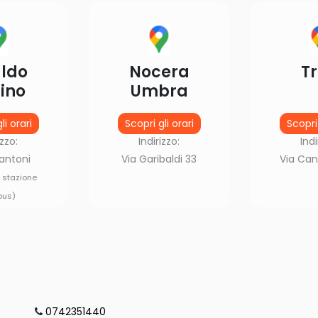
ldo
Nocera
Tr
ino
Umbra
li orari
Scopri gli orari
Scopri 
izzo:
Indirizzo:
Indi
antoni
Via Garibaldi 33
Via Can
i stazione
bus)
0742351440