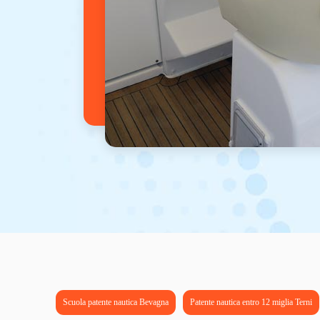
Scuola patente nautica Bevagna
Patente nautica entro 12 miglia Terni