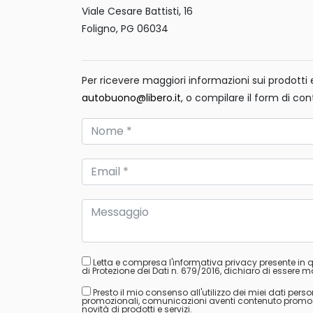
Viale Cesare Battisti, 16
Foligno, PG 06034
Per ricevere maggiori informazioni sui prodotti e 
autobuono@libero.it
, o compilare il form di con
Letta e compresa l'informativa privacy presente in
di Protezione dei Dati n. 679/2016, dichiaro di essere ma
Presto il mio consenso all'utilizzo dei miei dati perso
promozionali, comunicazioni aventi contenuto promozion
novità di prodotti e servizi.