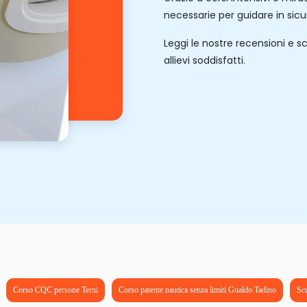
necessarie per guidare in sicu
Leggi le nostre recensioni e sc
allievi soddisfatti.
Corso CQC persone Terni
Corso patente nautica senza limiti Gualdo Tadino
Scu