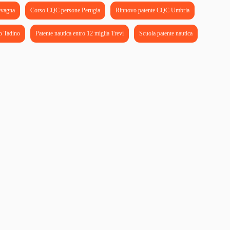
evagna
Corso CQC persone Perugia
Rinnovo patente CQC Umbria
o Tadino
Patente nautica entro 12 miglia Trevi
Scuola patente nautica