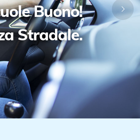
cuole Buono!
zza Stradale.