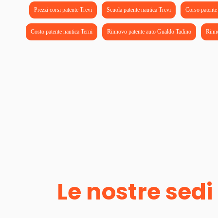
Prezzi corsi patente Trevi
Scuola patente nautica Trevi
Corso patente 
Costo patente nautica Terni
Rinnovo patente auto Gualdo Tadino
Rinn
Le nostre sedi