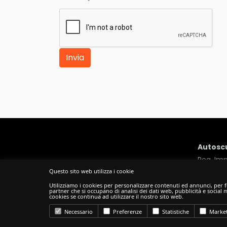
Invia
Autoscu
Reg. Imp
Questo sito web utilizza i cookie
Sede Legale: Via
Utilizziamo i cookies per personalizzare contenuti ed annunci, per fo
partner che si occupano di analisi dei dati web, pubblicità e social
cookies se continua ad utilizzare il nostro sito web.
Necessario
Preferenze
Statistiche
Market