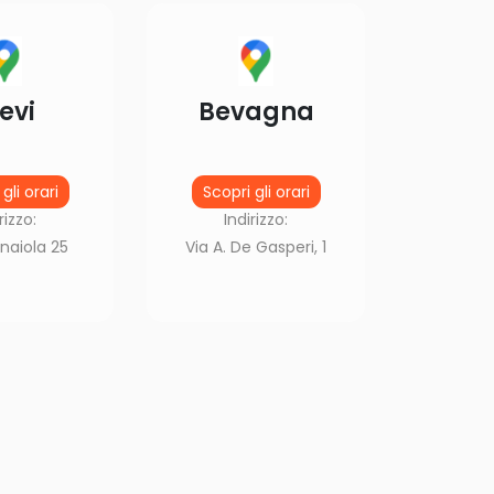
evi
Bevagna
gli orari
Scopri gli orari
rizzo:
Indirizzo:
naiola 25
Via A. De Gasperi, 1