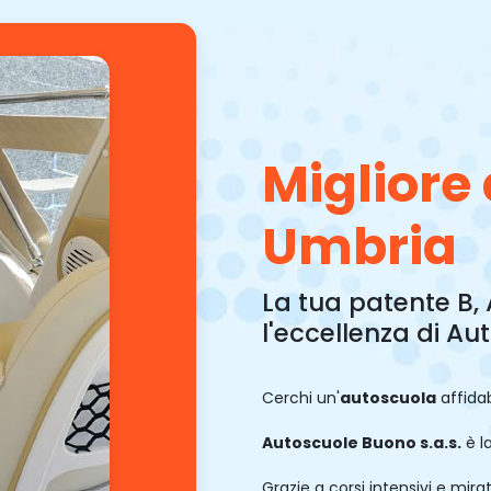
Migliore
Umbria
La tua patente B,
l'eccellenza di A
Cerchi un'
autoscuola
affida
Autoscuole Buono s.a.s.
è la
Grazie a corsi intensivi e mir