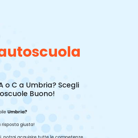
 autoscuola
 A o C a Umbria? Scegli
utoscuole Buono!
bile
Umbria?
 risposta giusta!
ati, potrai acquisire tutte le competenze