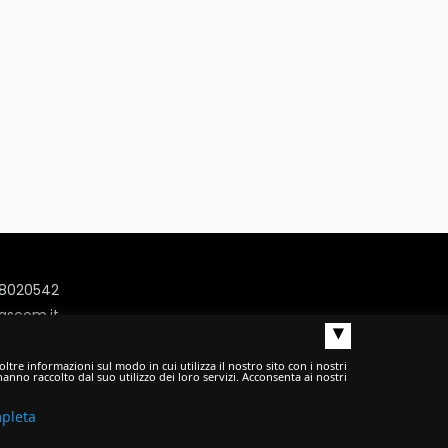
488020542
scom.it
▴
ax: 0742/624631
ltre informazioni sul modo in cui utilizza il nostro sito con i nostri
anno raccolto dal suo utilizzo dei loro servizi. Acconsenta ai nostri
mpleta