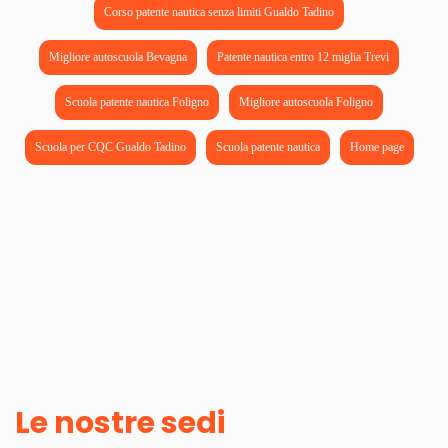
Corso patente nautica senza limiti Gualdo Tadino
Migliore autoscuola Bevagna
Patente nautica entro 12 miglia Trevi
Scuola patente nautica Foligno
Migliore autoscuola Foligno
Scuola per CQC Gualdo Tadino
Scuola patente nautica
Home page
Le nostre sedi