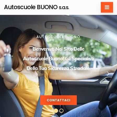
Autoscuole BUONO
s.a.s.
AUTOSCUOLE BUONO
Benvenuti Nel Sito Delle
Autoscuole Buono! Gli Specialisti
Della Tua Sicurezza Stradale.
CONTATTACI