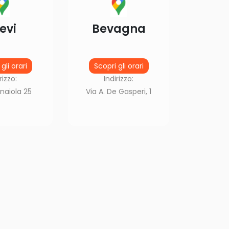
evi
Bevagna
gli orari
Scopri gli orari
rizzo:
Indirizzo:
naiola 25
Via A. De Gasperi, 1