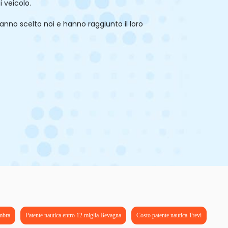
i veicolo.
hanno scelto noi e hanno raggiunto il loro
mbra
Patente nautica entro 12 miglia Bevagna
Costo patente nautica Trevi