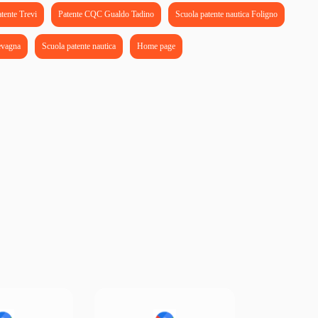
tente Trevi
Patente CQC Gualdo Tadino
Scuola patente nautica Foligno
evagna
Scuola patente nautica
Home page