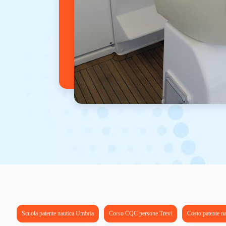
Scuola patente nautica Umbria
Corso CQC persone Trevi
Costo patente n