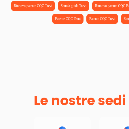
Rinnovo patente CQC Trevi
Scuola guida Trevi
Rinnovo patente CQC B
Patente CQC Terni
Patente CQC Trevi
Scu
Le nostre sedi