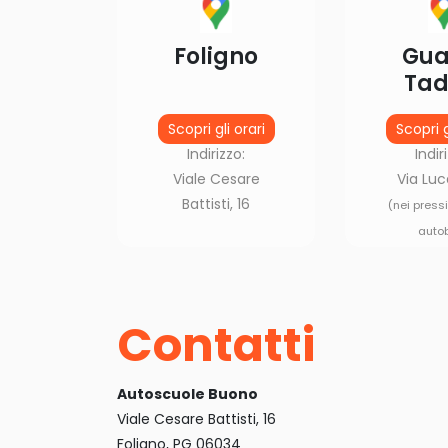
Foligno
Gua
Tad
Scopri gli orari
Scopri g
Indirizzo:
Indir
Viale Cesare
Via Luc
Battisti, 16
(nei press
auto
Contatti
Autoscuole Buono
Viale Cesare Battisti, 16
Foligno, PG 06034