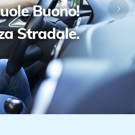
cuole Buono!
zza Stradale.