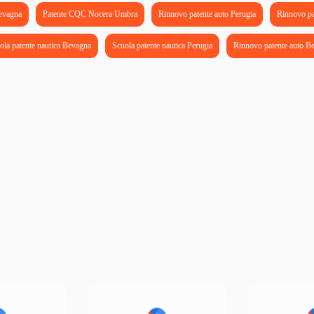
evagna
Patente CQC Nocera Umbra
Rinnovo patente auto Perugia
Rinnovo pa
ola patente nautica Bevagna
Scuola patente nautica Perugia
Rinnovo patente auto B