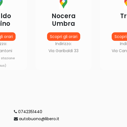
ldo
Nocera
Tr
ino
Umbra
li orari
Scopri gli orari
Scopri 
izzo:
Indirizzo:
Indi
antoni
Via Garibaldi 33
Via Can
i stazione
bus)
0742351440
autobuono@libero.it