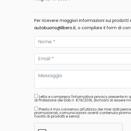
Per ricevere maggiori informazioni sui prodotti e 
autobuono@libero.it
, o compilare il form di con
Letta e compresa l'informativa privacy presente in
di Protezione dei Dati n. 679/2016, dichiaro di essere ma
Presto il mio consenso all'utilizzo dei miei dati perso
promozionali, comunicazioni aventi contenuto promozion
novità di prodotti e servizi.