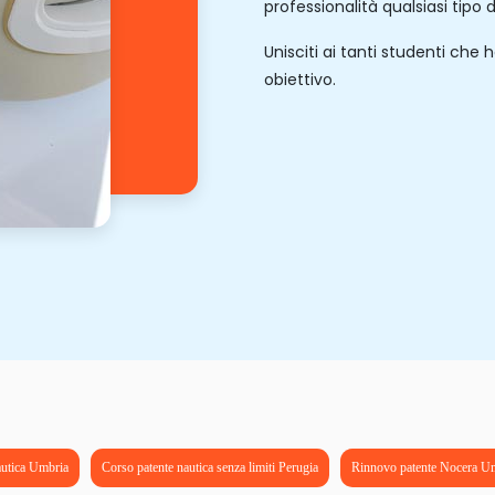
professionalità qualsiasi tipo d
Unisciti ai tanti studenti che 
obiettivo.
autica Umbria
Corso patente nautica senza limiti Perugia
Rinnovo patente Nocera U