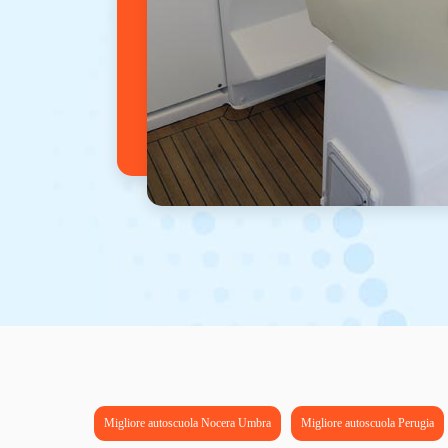
Migliore autoscuola Nocera Umbra
Migliore autoscuola Perugia