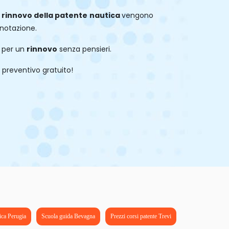
l
rinnovo della patente
nautica
vengono
renotazione.
a per un
rinnovo
senza pensieri.
 preventivo gratuito!
ica Perugia
Scuola guida Bevagna
Prezzi corsi patente Trevi