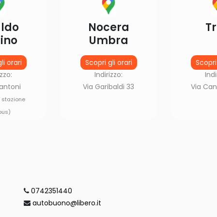
ldo
Nocera
Tr
ino
Umbra
li orari
Scopri gli orari
Scopri 
izzo:
Indirizzo:
Indi
antoni
Via Garibaldi 33
Via Can
i stazione
bus)
0742351440
autobuono@libero.it