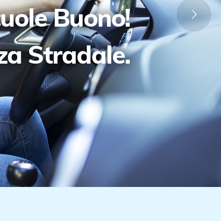
cuole Buono!
zza Stradale.