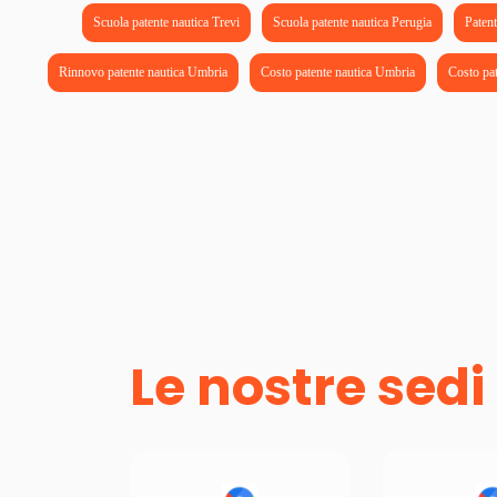
Scuola patente nautica Trevi
Scuola patente nautica Perugia
Patent
Rinnovo patente nautica Umbria
Costo patente nautica Umbria
Costo pat
Le nostre sedi