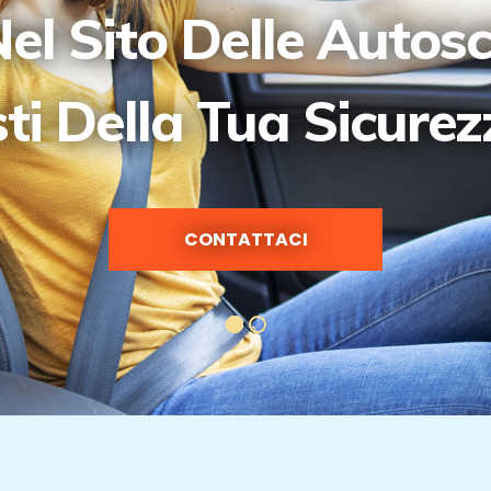
el Sito Delle Autos
sti Della Tua Sicure
CONTATTACI