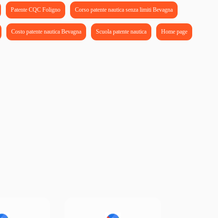
Patente CQC Foligno
Corso patente nautica senza limiti Bevagna
Costo patente nautica Bevagna
Scuola patente nautica
Home page