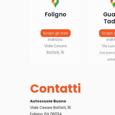
Foligno
Gua
Tad
Scopri gli orari
Scopri g
Indirizzo:
Indir
Viale Cesare
Via Luc
Battisti, 16
(nei press
auto
Contatti
Autoscuole Buono
Viale Cesare Battisti, 16
Foligno, PG 06034