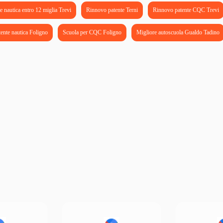
e nautica entro 12 miglia Trevi
Rinnovo patente Terni
Rinnovo patente CQC Trevi
ente nautica Foligno
Scuola per CQC Foligno
Migliore autoscuola Gualdo Tadino