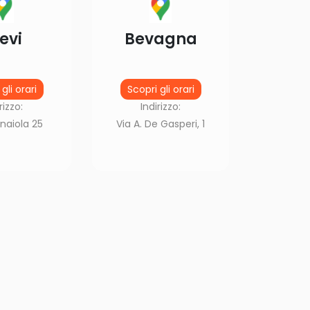
evi
Bevagna
gli orari
Scopri gli orari
rizzo:
Indirizzo:
naiola 25
Via A. De Gasperi, 1