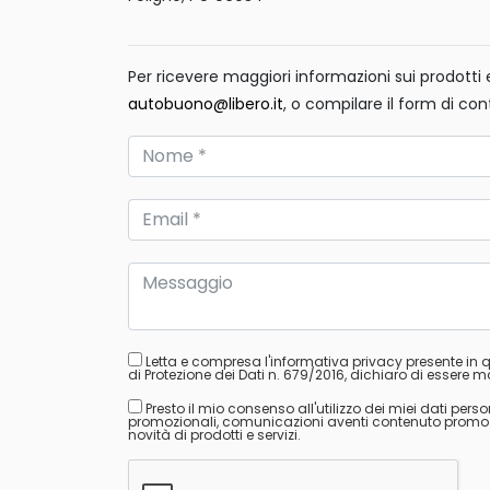
Per ricevere maggiori informazioni sui prodotti e 
autobuono@libero.it
, o compilare il form di con
Letta e compresa l'informativa privacy presente in
di Protezione dei Dati n. 679/2016, dichiaro di essere ma
Presto il mio consenso all'utilizzo dei miei dati perso
promozionali, comunicazioni aventi contenuto promozion
novità di prodotti e servizi.