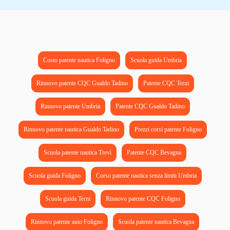
Costo patente nautica Foligno
Scuola guida Umbria
Rinnovo patente CQC Gualdo Tadino
Patente CQC Terni
Rinnovo patente Umbria
Patente CQC Gualdo Tadino
Rinnovo patente nautica Gualdo Tadino
Prezzi corsi patente Foligno
Scuola patente nautica Trevi
Patente CQC Bevagna
Scuola guida Foligno
Corso patente nautica senza limiti Umbria
Scuola guida Terni
Rinnovo patente CQC Foligno
Rinnovo patente auto Foligno
Scuola patente nautica Bevagna