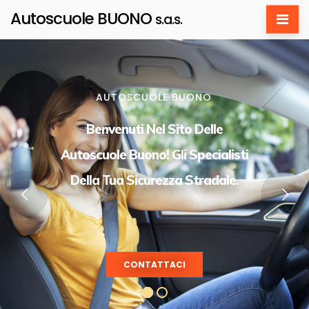
Autoscuole BUONO
s.a.s.
AUTOSCUOLE BUONO
Benvenuti Nel Sito Delle
Autoscuole Buono! Gli Specialisti
Della Tua Sicurezza Stradale.
CONTATTACI