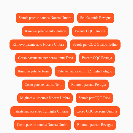
Scuola patente nautica Nocera Umbra
Scuola guida Bevagna
Rinnovo patente auto Umbria
Patente CQC Umbria
Rinnovo patente auto Nocera Umbra
Scuola per CQC Gualdo Tadino
Corso patente nautica senza limiti Trevi
Patente CQC Perugia
Rinnovo patente Terni
Patente nautica entro 12 miglia Foligno
Costo patente nautica Terni
Rinnovo patente Perugia
Migliore autoscuola Nocera Umbra
Scuola per CQC Trevi
Patente nautica entro 12 miglia Umbria
Corso CQC persone Umbria
Costo patente nautica Nocera Umbra
Rinnovo patente Bevagna