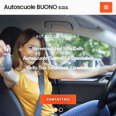
Autoscuole BUONO
s.a.s.
AUTOSCUOLE BUONO
Benvenuti Nel Sito Delle
Autoscuole Buono! Gli Specialisti
Della Tua Sicurezza Stradale.
CONTATTACI