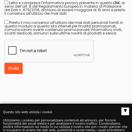
Letta e compresa l'informativa privacy presente in questo
LINK
, ai
sensi dell’art. 6 del Regolamento Europeo in materia di Protezione
dei Dati n. 679/2016, dichiaro di essere maggiore di 16 anni e presto
il consenso all’utilizzo dei miei dati.
Presto il mio consenso all'utilizzo dei miei dati personali forniti in
questo modulo a questo sito internet per finalità promozionali,
comunicazioni aventi contenuto promozionale, informativo, inviti,
sconti dedicati, annunci sulle ultime novità di prodotti e servizi.
Invia
▴
Questo sito web utilizza i cookie
Autoscuole buono S.a.s.
di Buono Claudio e C. -
Utilizziamo i cookies per personalizzare contenuti ed annunci, per fornire
funzionalità dei social media e per analizzare il nostro traffico. Condividiamo
inoltre informazioni sul modo in cui utilizza il nostro sito con i nostri partner che
P.I./C.F./C.C.I.A.A. 02488020542
si occupano di analisi dei dati web, pubblicità e social media, i quali potrebbero