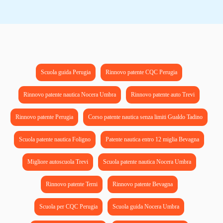
Scuola guida Perugia
Rinnovo patente CQC Perugia
Rinnovo patente nautica Nocera Umbra
Rinnovo patente auto Trevi
Rinnovo patente Perugia
Corso patente nautica senza limiti Gualdo Tadino
Scuola patente nautica Foligno
Patente nautica entro 12 miglia Bevagna
Migliore autoscuola Trevi
Scuola patente nautica Nocera Umbra
Rinnovo patente Terni
Rinnovo patente Bevagna
Scuola per CQC Perugia
Scuola guida Nocera Umbra