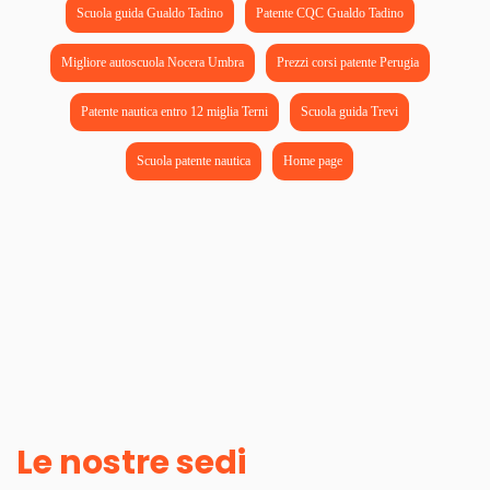
Scuola guida Gualdo Tadino
Patente CQC Gualdo Tadino
Migliore autoscuola Nocera Umbra
Prezzi corsi patente Perugia
Patente nautica entro 12 miglia Terni
Scuola guida Trevi
Scuola patente nautica
Home page
Le nostre sedi