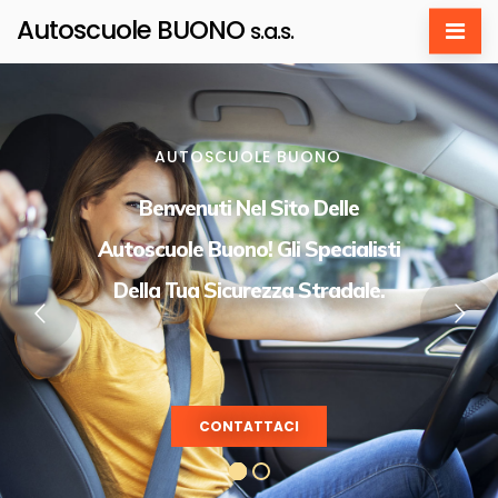
Autoscuole BUONO
s.a.s.
AUTOSCUOLE BUONO
Benvenuti Nel Sito Delle
Autoscuole Buono! Gli Specialisti
Della Tua Sicurezza Stradale.
CONTATTACI