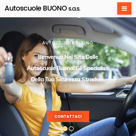
Autoscuole BUONO
s.a.s.
AUTOSCUOLE BUONO
Benvenuti Nel Sito Delle
Autoscuole Buono! Gli Specialisti
Della Tua Sicurezza Stradale.
CONTATTACI