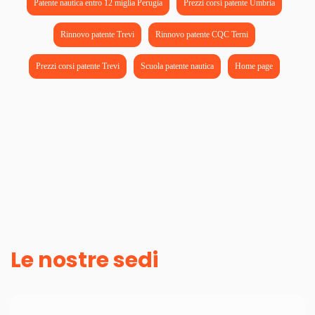
Patente nautica entro 12 miglia Perugia
Prezzi corsi patente Umbria
Rinnovo patente Trevi
Rinnovo patente CQC Terni
Prezzi corsi patente Trevi
Scuola patente nautica
Home page
Le nostre sedi