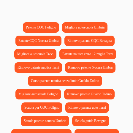
Patente CQC Foligno
Migliore autoscuola Umbria
Patente CQC Nocera Umbra
Rinnovo patente CQC Bevagna
Migliore autoscuola Trevi
Patente nautica entro 12 miglia Terni
Rinnovo patente nautica Terni
Rinnovo patente Nocera Umbra
Corso patente nautica senza limiti Gualdo Tadino
Migliore autoscuola Foligno
Rinnovo patente Gualdo Tadino
Scuola per CQC Foligno
Rinnovo patente auto Terni
Scuola patente nautica Umbria
Scuola guida Bevagna