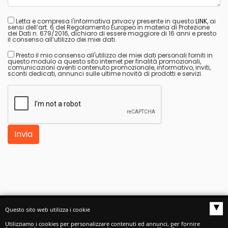
Letta e compresa l'informativa privacy presente in questo
LINK
, ai
sensi dell’art. 6 del Regolamento Europeo in materia di Protezione
dei Dati n. 679/2016, dichiaro di essere maggiore di 16 anni e presto
il consenso all’utilizzo dei miei dati.
Presto il mio consenso all'utilizzo dei miei dati personali forniti in
questo modulo a questo sito internet per finalità promozionali,
comunicazioni aventi contenuto promozionale, informativo, inviti,
sconti dedicati, annunci sulle ultime novità di prodotti e servizi.
Invia
▴
Questo sito web utilizza i cookie
Autoscuole buono S.a.s.
di Buono Claudio e C. -
Utilizziamo i cookies per personalizzare contenuti ed annunci, per fornire